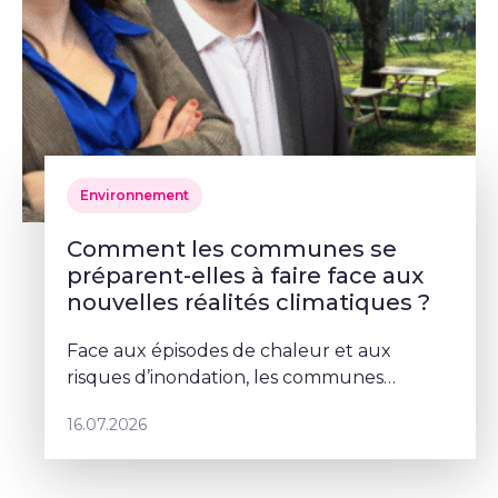
Environnement
Comment les communes se
préparent-elles à faire face aux
nouvelles réalités climatiques ?
Face aux épisodes de chaleur et aux
risques d’inondation, les communes
doivent repenser leurs espaces publics. À
16.07.2026
Schaerbeek, Deborah Lorenzino mise sur la
végétalisation et la participation cito