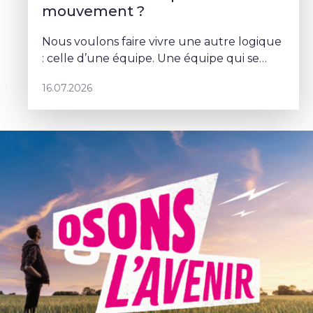
mouvement ?
Nous voulons faire vivre une autre logique
: celle d’une équipe. Une équipe qui se
parle, qui se coordonne et qui porte un
16.07.2026
projet commun – Sophie Rohonyi