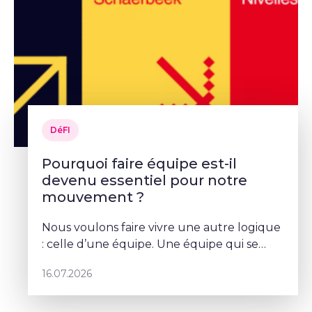
DéFI
Pourquoi faire équipe est-il
devenu essentiel pour notre
mouvement ?
Nous voulons faire vivre une autre logique
: celle d’une équipe. Une équipe qui se
parle, qui se coordonne et qui porte un
16.07.2026
projet commun – Sophie Rohonyi