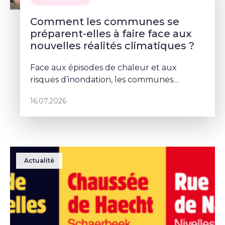
Comment les communes se
préparent-elles à faire face aux
nouvelles réalités climatiques ?
Face aux épisodes de chaleur et aux
risques d’inondation, les communes
doivent repenser leurs espaces publics. À
16.07.2026
Schaerbeek, Deborah Lorenzino mise sur la
végétalisation et la participation cito
Actualité