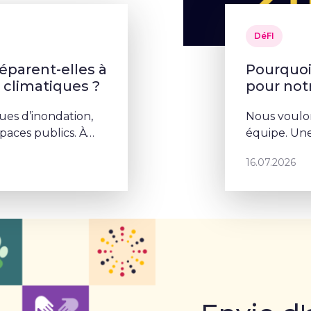
DéFI
parent-elles à
Pourquoi 
s climatiques ?
pour no
ues d’inondation,
Nous voulon
aces publics. À
équipe. Une
la végétalisation
porte un p
16.07.2026