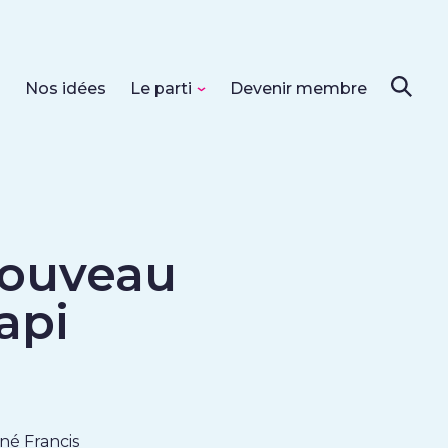
s
Nos idées
Le parti
Devenir membre
ouveau
api
né Francis