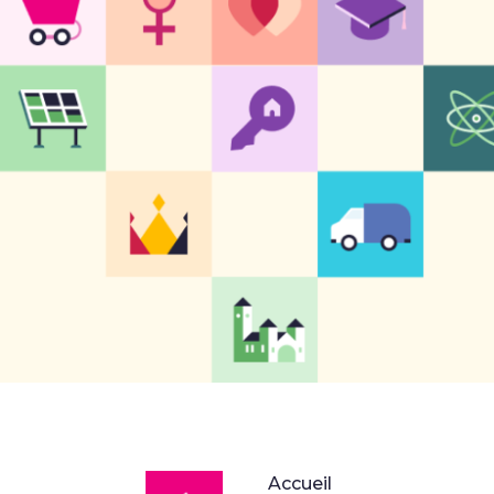
DéFI
Accueil