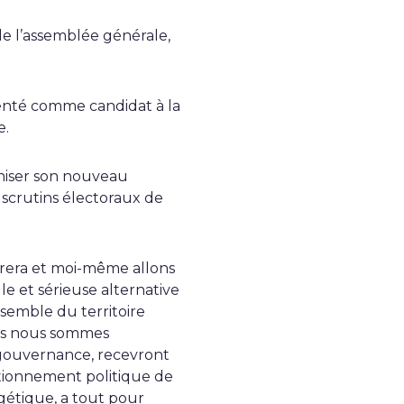
de l’assemblée générale,
ésenté comme candidat à la
e.
aniser son nouveau
 scrutins électoraux de
urera et moi-même allons
 et sérieuse alternative
nsemble du territoire
ais nous sommes
 gouvernance, recevront
itionnement politique de
gétique, a tout pour