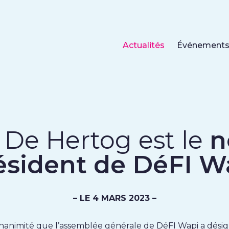
Actualités
Événement
 De Hertog est le
n
ésident de DéFI W
– LE 4 MARS 2023 –
’unanimité que l’assemblée générale de DéFI Wapi a désig