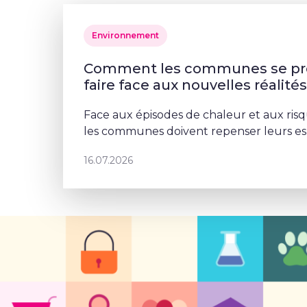
Environnement
Comment les communes se pré
faire face aux nouvelles réalité
Face aux épisodes de chaleur et aux risq
les communes doivent repenser leurs esp
Schaerbeek, Deborah Lorenzino mise sur 
16.07.2026
et la participation cito