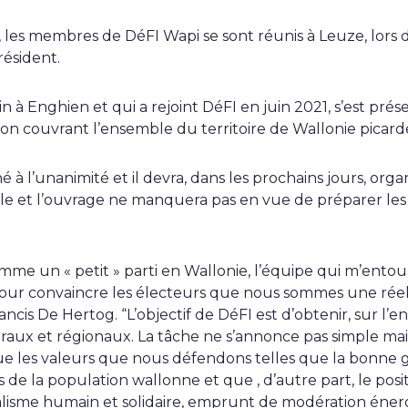
 les membres de DéFI Wapi se sont réunis à Leuze, lors 
ésident.
in à Enghien et qui a rejoint DéFI en juin 2021, s’est pr
on couvrant l’ensemble du territoire de Wallonie picard
 à l’unanimité et il devra, dans les prochains jours, org
ille et l’ouvrage ne manquera pas en vue de préparer les
omme un « petit » parti en Wallonie, l’équipe qui m’ento
ur convaincre les électeurs que nous sommes une réelle
ncis De Hertog. “L’objectif de DéFI est d’obtenir, sur l’e
raux et régionaux. La tâche ne s’annonce pas simple m
ue les valeurs que nous défendons telles que la bonne
 de la population wallonne et que , d’autre part, le pos
lisme humain et solidaire, emprunt de modération éner