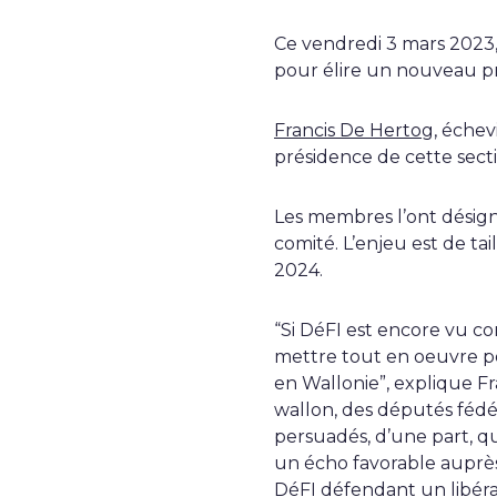
Ce vendredi 3 mars 2023,
pour élire un nouveau pr
Francis De Hertog
, échev
présidence de cette secti
Les membres l’ont désigné
comité. L’enjeu est de ta
2024.
“Si DéFI est encore vu c
mettre tout en oeuvre po
en Wallonie”, explique Fra
wallon, des députés fédé
persuadés, d’une part, q
un écho favorable auprès
DéFI défendant un libéra