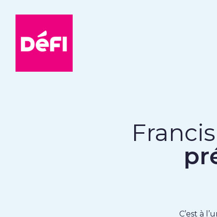
DéFI
Francis
pr
C’est à l