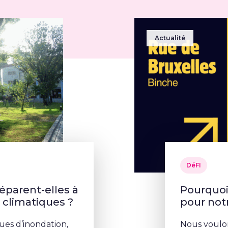
Actualité
DéFI
parent-elles à
Pourquoi 
s climatiques ?
pour no
ues d’inondation,
Nous voulon