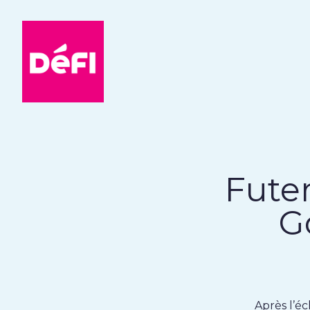
DéFI
Fute
G
Après l’éc