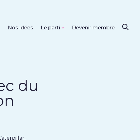
s
Nos idées
Le parti
Devenir membre
ec du
on
aterpillar,