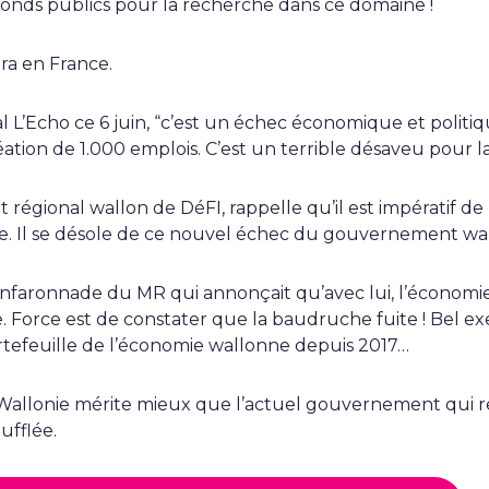
 fonds publics pour la recherche dans ce domaine !
sera en France.
al L’Echo ce 6 juin, “c’est un échec économique et politiq
réation de 1.000 emplois. C’est un terrible désaveu pour l
nt régional wallon de DéFI, rappelle qu’il est impératif de
nie. Il se désole de ce nouvel échec du gouvernement wa
anfaronnade du MR qui annonçait qu’avec lui, l’économi
. Force est de constater que la baudruche fuite ! Bel ex
ortefeuille de l’économie wallonne depuis 2017…
Wallonie mérite mieux que l’actuel gouvernement qui re
ufflée.