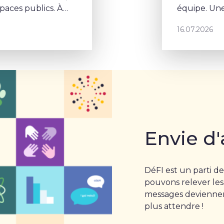
aces publics. À
équipe. Une
la végétalisation
porte un p
16.07.2026
Envie d'
DéFI est un parti de
pouvons relever les
messages deviennent
plus attendre !