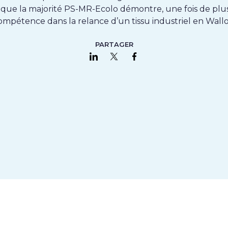
à que la majorité PS-MR-Ecolo démontre, une fois de plus
ompétence dans la relance d’un tissu industriel en Wallo
PARTAGER
Partager sur LinkedIn
Partager sur Twitter
Partager sur Faceboo