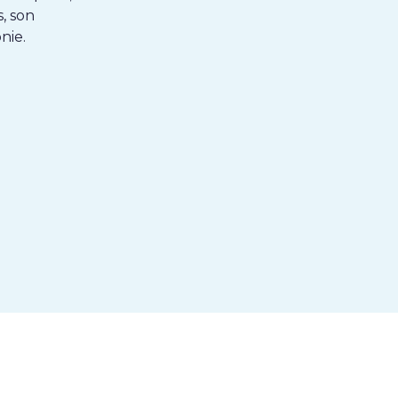
, son
nie.
k