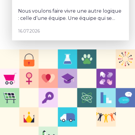
Nous voulons faire vivre une autre logique
: celle d’une équipe. Une équipe qui se
parle, qui se coordonne et qui porte un
16.07.2026
projet commun – Sophie Rohonyi