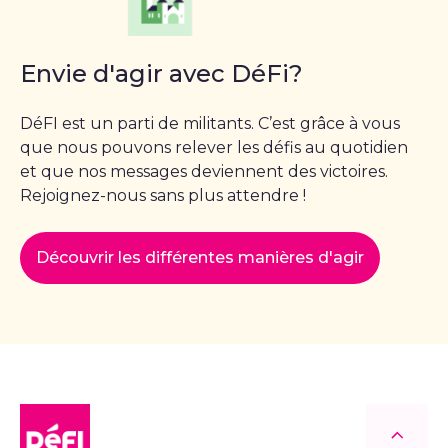
Envie d'agir avec DéFi?
DéFI est un parti de militants. C’est grâce à vous
que nous pouvons relever les défis au quotidien
et que nos messages deviennent des victoires.
Rejoignez-nous sans plus attendre !
Découvrir les différentes manières d'agir
DéFI
Retour