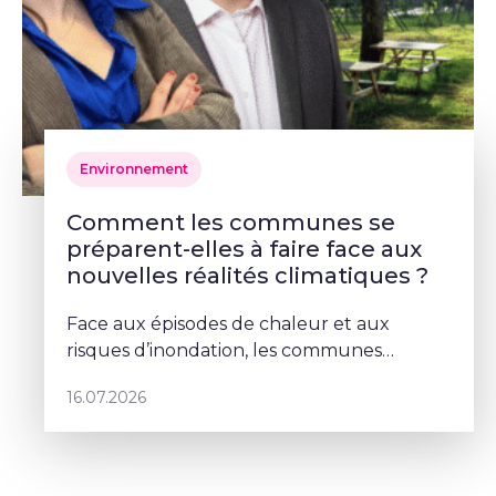
Environnement
Comment les communes se
préparent-elles à faire face aux
nouvelles réalités climatiques ?
Face aux épisodes de chaleur et aux
risques d’inondation, les communes
doivent repenser leurs espaces publics. À
16.07.2026
Schaerbeek, Deborah Lorenzino mise sur la
végétalisation et la participation cito