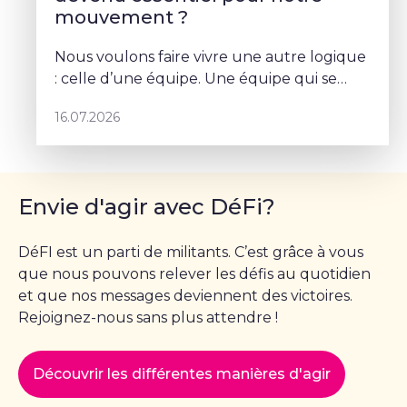
mouvement ?
Nous voulons faire vivre une autre logique
: celle d’une équipe. Une équipe qui se
parle, qui se coordonne et qui porte un
16.07.2026
projet commun – Sophie Rohonyi
Envie d'agir avec DéFi?
DéFI est un parti de militants. C’est grâce à vous
que nous pouvons relever les défis au quotidien
et que nos messages deviennent des victoires.
Rejoignez-nous sans plus attendre !
Découvrir les différentes manières d'agir