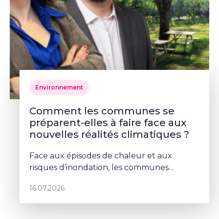
Environnement
Comment les communes se
préparent-elles à faire face aux
nouvelles réalités climatiques ?
Face aux épisodes de chaleur et aux
risques d’inondation, les communes
doivent repenser leurs espaces publics. À
16.07.2026
Schaerbeek, Deborah Lorenzino mise sur la
végétalisation et la participation cito