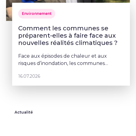
Environnement
Comment les communes se
préparent-elles à faire face aux
nouvelles réalités climatiques ?
Face aux épisodes de chaleur et aux
risques d’inondation, les communes
doivent repenser leurs espaces publics. À
16.07.2026
Schaerbeek, Deborah Lorenzino mise sur la
végétalisation et la participation cito
Actualité