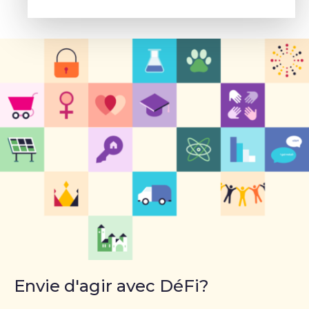
projet commun – Sophie Rohonyi
Envie d'agir avec DéFi?