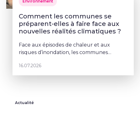
Environnement
Comment les communes se
préparent-elles à faire face aux
nouvelles réalités climatiques ?
Face aux épisodes de chaleur et aux
risques d’inondation, les communes
doivent repenser leurs espaces publics. À
16.07.2026
Schaerbeek, Deborah Lorenzino mise sur la
végétalisation et la participation cito
Actualité