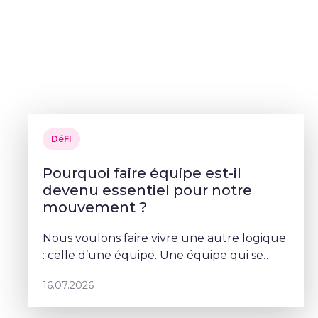
DéFI
Pourquoi faire équipe est-il
devenu essentiel pour notre
mouvement ?
Nous voulons faire vivre une autre logique
: celle d’une équipe. Une équipe qui se
parle, qui se coordonne et qui porte un
16.07.2026
projet commun – Sophie Rohonyi