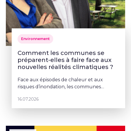
Environnement
Comment les communes se
préparent-elles à faire face aux
nouvelles réalités climatiques ?
Face aux épisodes de chaleur et aux
risques d’inondation, les communes
doivent repenser leurs espaces publics. À
16.07.2026
Schaerbeek, Deborah Lorenzino mise sur la
végétalisation et la participation cito