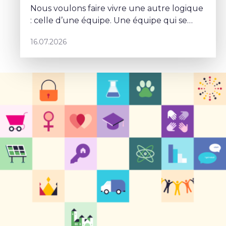
Nous voulons faire vivre une autre logique
: celle d’une équipe. Une équipe qui se
parle, qui se coordonne et qui porte un
16.07.2026
projet commun – Sophie Rohonyi