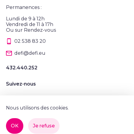
Permanences :
Lundi de 9 à 12h
Vendredi de 11 à 17h
Ou sur Rendez-vous
02 538 83 20
defi@defi.eu
432.440.252
Suivez-nous
Suivez nous sur Instagram
Suivez nous sur LinkedIn
Suivez nous sur Twitter
Suivez nous sur Facebook
Nous utilisons des cookies.
Mentions légales et vie privée
OK
Je refuse
© Tous droits réservés, DéFI 2022.