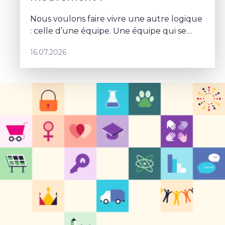
Nous voulons faire vivre une autre logique
: celle d’une équipe. Une équipe qui se
parle, qui se coordonne et qui porte un
16.07.2026
projet commun – Sophie Rohonyi