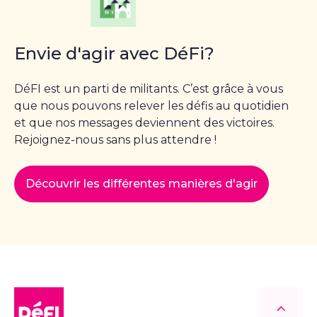
Envie d'agir avec DéFi?
DéFI est un parti de militants. C’est grâce à vous
que nous pouvons relever les défis au quotidien
et que nos messages deviennent des victoires.
Rejoignez-nous sans plus attendre !
Découvrir les différentes manières d'agir
DéFI
Retour