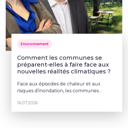
Environnement
Comment les communes se
préparent-elles à faire face aux
nouvelles réalités climatiques ?
Face aux épisodes de chaleur et aux
risques d’inondation, les communes
doivent repenser leurs espaces publics. À
16.07.2026
Schaerbeek, Deborah Lorenzino mise sur la
végétalisation et la participation cito