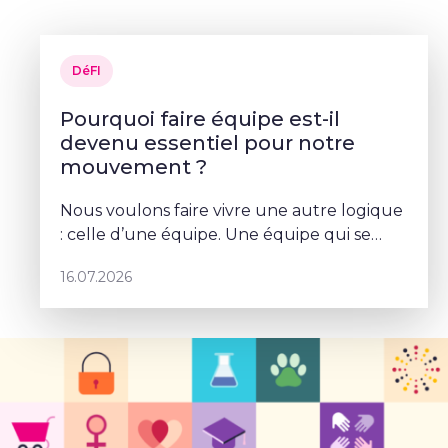
DéFI
Pourquoi faire équipe est-il
devenu essentiel pour notre
mouvement ?
Nous voulons faire vivre une autre logique
: celle d’une équipe. Une équipe qui se
parle, qui se coordonne et qui porte un
16.07.2026
projet commun – Sophie Rohonyi