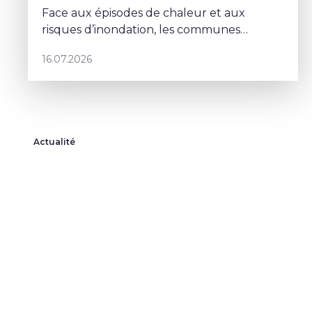
Face aux épisodes de chaleur et aux
risques d’inondation, les communes
doivent repenser leurs espaces publics. À
16.07.2026
Schaerbeek, Deborah Lorenzino mise sur la
végétalisation et la participation cito
Actualité