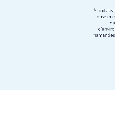
À l’initia
prise en 
da
d’envir
flamandes.