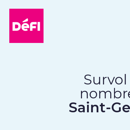
DéFI
Survol 
nombr
Saint-G