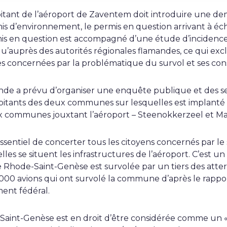
ploitant de l’aéroport de Zaventem doit introduire une 
 d’environnement, le permis en question arrivant à éch
rmis en question est accompagné d’une étude d’incidenc
u’auprès des autorités régionales flamandes, ce qui exc
s concernées par la problématique du survol et ses co
nde a prévu d’organiser une enquête publique et des se
itants des deux communes sur lesquelles est implanté 
x communes jouxtant l’aéroport – Steenokkerzeel et M
essentiel de concerter tous les citoyens concernés par le
es se situent les infrastructures de l’aéroport. C’est un
Rhode-Saint-Genèse est survolée par un tiers des atterr
.000 avions qui ont survolé la commune d’après le rappo
ent fédéral.
int-Genèse est en droit d’être considérée comme un « 