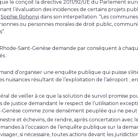
l que le conçoit la directive 2011/92/UE du Parlement eu
nt l’évaluation des incidences de certains projets publi
e
Sophie Rohonyi
dans son interpellation. “
Les communes, 
rsonnes ou personnes morales de droit public, communiq
s”.
 Rhode-Saint-Genèse demande par conséquent à chaque
s :
amand
d’organiser une enquête publique qui puisse s’ét
 nuisances résultant de l’exploitation de l’aéroport ; e
éral
de veiller à ce que la solution de survol promise pour 
de justice demandant le respect de l’utilisation excepti
t-Genèse comme zone densément peuplée qui ne peut p
stre et échevins, de rendre, après concertation avec les
lamandes à l’occasion de l’enquête publique sur la dem
isager, si nécessaire, toutes actions devant les juridict