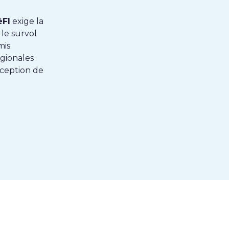
FI
exige la
 le survol
mis
gionales
xception de
k