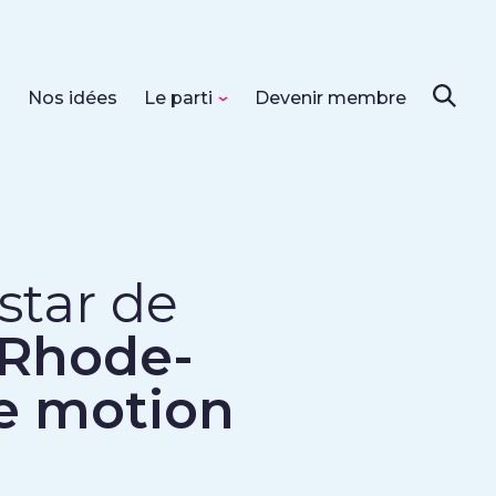
s
Nos idées
Le parti
Devenir membre
nstar de
Rhode-
e motion