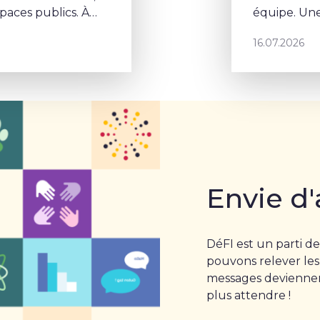
aces publics. À
équipe. Une
la végétalisation
porte un p
16.07.2026
Envie d'
DéFI est un parti de
pouvons relever les
messages deviennent
plus attendre !