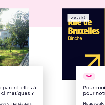
Actualité
DéFI
parent-elles à
Pourquoi 
s climatiques ?
pour no
ues d’inondation,
Nous voulon