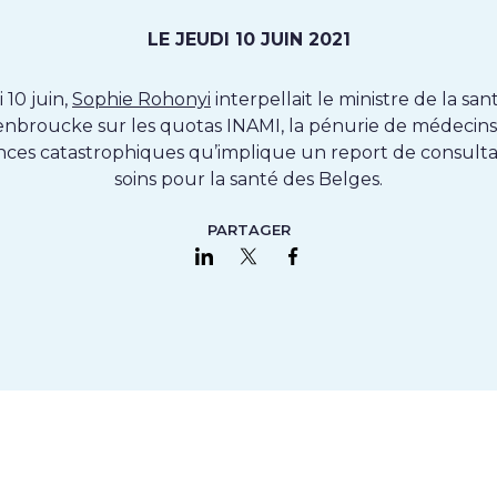
LE JEUDI 10 JUIN 2021
 10 juin,
Sophie Rohonyi
interpellait le ministre de la sa
nbroucke sur les quotas INAMI, la pénurie de médecins 
es catastrophiques qu’implique un report de consulta
soins pour la santé des Belges.
PARTAGER
Partager sur LinkedIn
Partager sur Twitter
Partager sur Faceboo