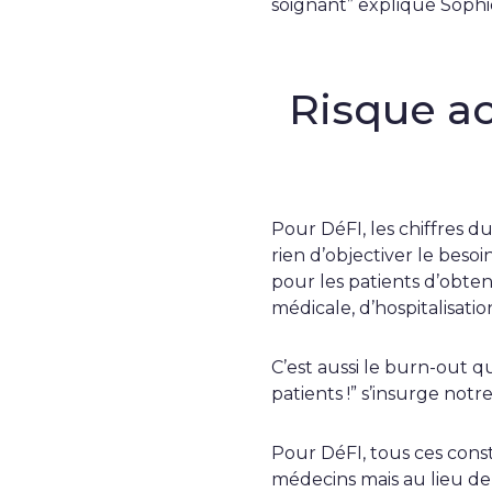
soignant” explique Soph
Risque ac
Pour DéFI, les chiffres 
rien d’objectiver le besoi
pour les patients d’obte
médicale, d’hospitalisation
C’est aussi le burn-out q
patients !” s’insurge not
Pour DéFI, tous ces consta
médecins mais au lieu d