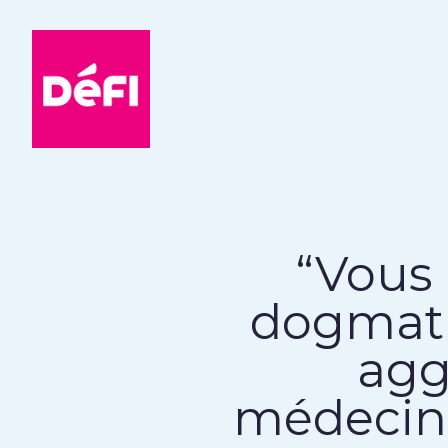
DéFI
“Vous 
dogmati
agg
médecins