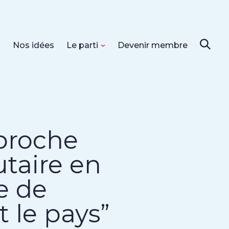
s
Nos idées
Le parti
Devenir membre
pproche
taire en
e de
 le pays”