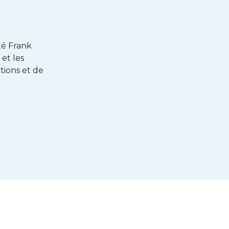
nté Frank
et les
tions et de
k