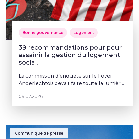
Bonne gouvernance
Logement
39 recommandations pour pour
assainir la gestion du logement
social.
La commission d’enquête sur le Foyer
Anderlechtois devait faire toute la lumière
sur des pratiques qui ont profondément
09.07.2026
abîmé la confiance des Bruxellois dans le
logement social. Mais depuis le
Communiqué de presse