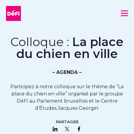
DéFI
Me
Colloque :
La place
du chien en ville
– AGENDA –
Participez à notre colloque sur le thème de “La
place du chien en ville” organisé par le groupe
DéFI au Parlement bruxellois et le Centre
d’Études Jacques Georgin.
PARTAGER
Partager sur LinkedIn
Partager sur Twitter
Partager sur Faceboo