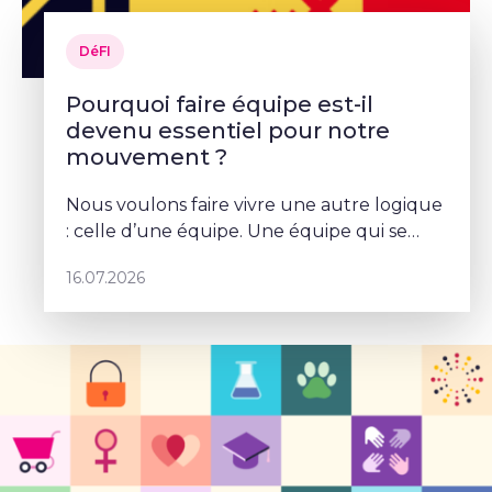
DéFI
Pourquoi faire équipe est-il
devenu essentiel pour notre
mouvement ?
Nous voulons faire vivre une autre logique
: celle d’une équipe. Une équipe qui se
parle, qui se coordonne et qui porte un
16.07.2026
projet commun – Sophie Rohonyi