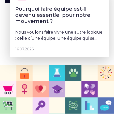
Pourquoi faire équipe est-il
devenu essentiel pour notre
mouvement ?
Nous voulons faire vivre une autre logique
: celle d’une équipe. Une équipe qui se
parle, qui se coordonne et qui porte un
16.07.2026
projet commun – Sophie Rohonyi