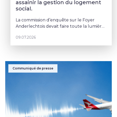
assainir la gestion du logement
social.
La commission d’enquête sur le Foyer
Anderlechtois devait faire toute la lumière
sur des pratiques qui ont profondément
09.07.2026
abîmé la confiance des Bruxellois dans le
logement social. Mais depuis le
Communiqué de presse