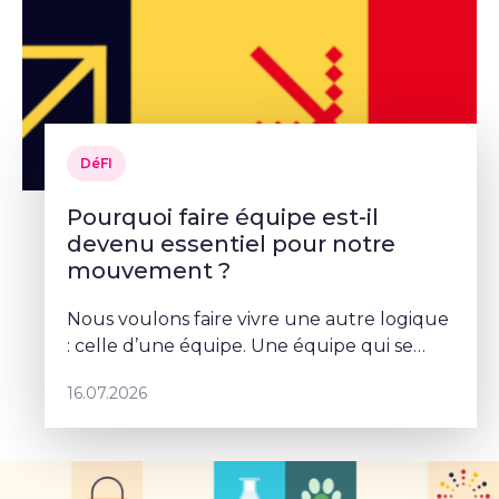
DéFI
Pourquoi faire équipe est-il
devenu essentiel pour notre
mouvement ?
Nous voulons faire vivre une autre logique
: celle d’une équipe. Une équipe qui se
parle, qui se coordonne et qui porte un
16.07.2026
projet commun – Sophie Rohonyi