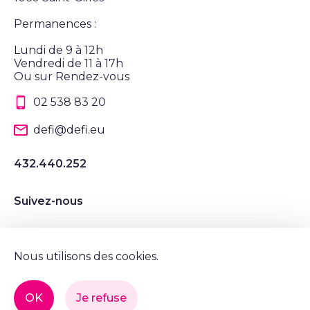
Permanences :
Lundi de 9 à 12h
Vendredi de 11 à 17h
Ou sur Rendez-vous
02 538 83 20
defi@defi.eu
432.440.252
Suivez-nous
Suivez nous sur Instagram
Suivez nous sur LinkedIn
Suivez nous sur Twitter
Suivez nous sur Facebook
Nous utilisons des cookies.
Mentions légales et vie privée
OK
Je refuse
© Tous droits réservés, DéFI 2022.