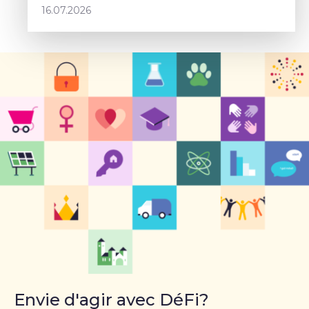
16.07.2026
projet commun – Sophie Rohonyi
Envie d'agir avec DéFi?