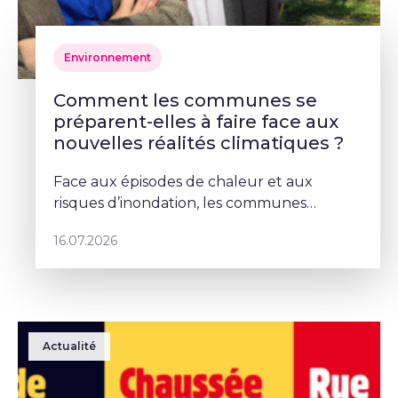
Environnement
Comment les communes se
préparent-elles à faire face aux
nouvelles réalités climatiques ?
Face aux épisodes de chaleur et aux
risques d’inondation, les communes
doivent repenser leurs espaces publics. À
16.07.2026
Schaerbeek, Deborah Lorenzino mise sur la
végétalisation et la participation cito
Actualité